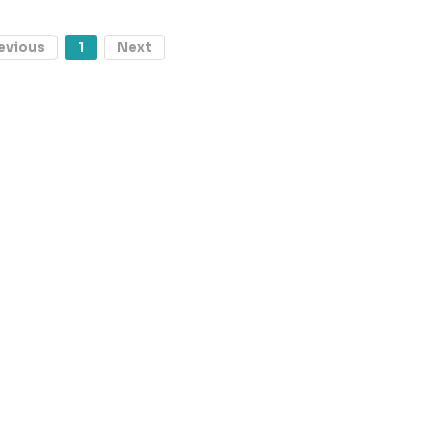
evious
1
Next