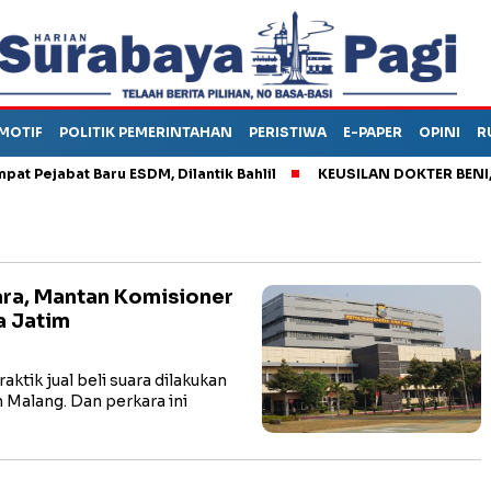
MOTIF
POLITIK PEMERINTAHAN
PERISTIWA
E-PAPER
OPINI
R
ejabat Baru ESDM, Dilantik Bahlil
KEUSILAN DOKTER BENI, ARA
ara, Mantan Komisioner
a Jatim
ik jual beli suara dilakukan
Malang. Dan perkara ini