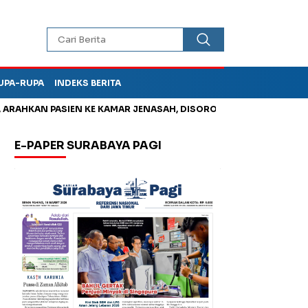
UPA-RUPA
INDEKS BERITA
HKAN PASIEN KE KAMAR JENASAH, DISOROT
Jadi Otak Mark Up
E-PAPER SURABAYA PAGI