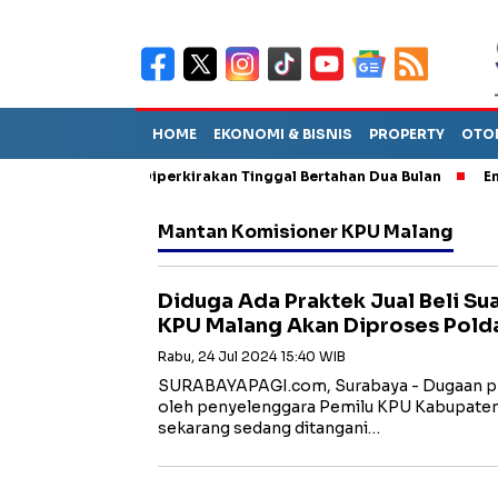
HOME
EKONOMI & BISNIS
PROPERTY
OTO
un Sebut TPA Diperkirakan Tinggal Bertahan Dua Bulan
Empat P
Mantan Komisioner KPU Malang
Diduga Ada Praktek Jual Beli Su
KPU Malang Akan Diproses Pold
Rabu, 24 Jul 2024 15:40 WIB
SURABAYAPAGI.com, Surabaya - Dugaan prakt
oleh penyelenggara Pemilu KPU Kabupaten 
sekarang sedang ditangani…