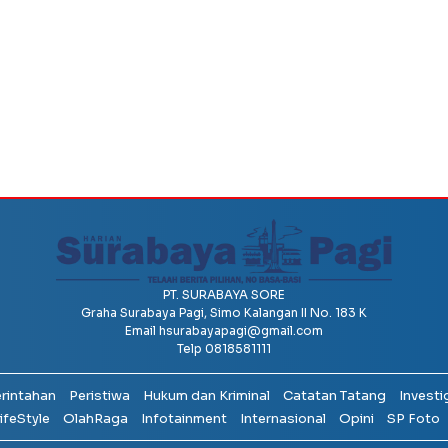
PT. SURABAYA SORE
Graha Surabaya Pagi, Simo Kalangan II No. 183 K
Email
hsurabayapagi@gmail.com
Telp 0818581111
erintahan
Peristiwa
Hukum dan Kriminal
Catatan Tatang
Investi
ifeStyle
OlahRaga
Infotainment
Internasional
Opini
SP Foto