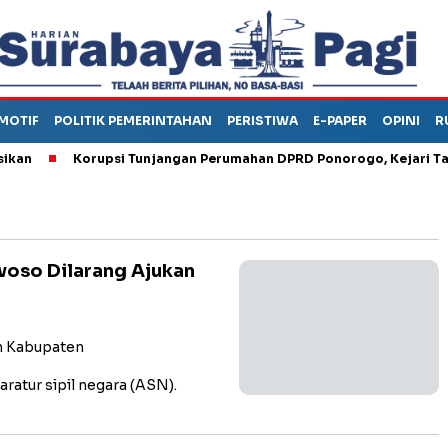
MOTIF
POLITIK PEMERINTAHAN
PERISTIWA
E-PAPER
OPINI
R
Korupsi Tunjangan Perumahan DPRD Ponorogo, Kejari Tahan
woso Dilarang Ajukan
 Kabupaten
ratur sipil negara (ASN).