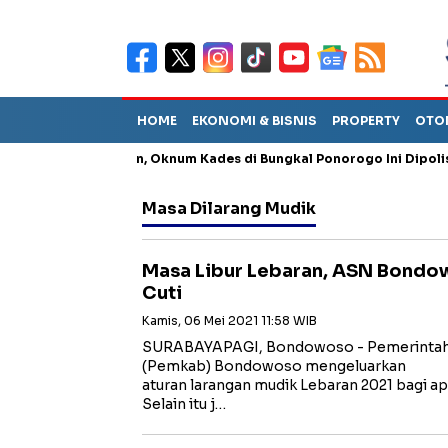
HOME
EKONOMI & BISNIS
PROPERTY
OTO
ng Penganiayaan, Oknum Kades di Bungkal Ponorogo Ini Dipolisikan
Masa Dilarang Mudik
Masa Libur Lebaran, ASN Bondo
Cuti
Kamis, 06 Mei 2021 11:58 WIB
SURABAYAPAGI, Bondowoso - Pemerintah
(Pemkab) Bondowoso mengeluarkan
aturan larangan mudik Lebaran 2021 bagi apa
Selain itu j…