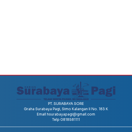
PT. SURABAYA SORE
Graha Surabaya Pagi, Simo Kalangan II No. 183 K
Email
hsurabayapagi@gmail.com
Telp 0818581111