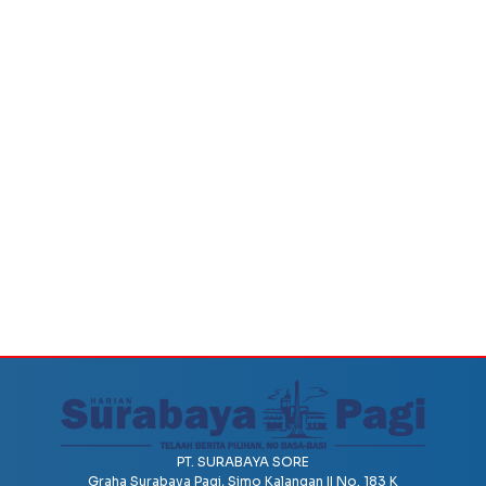
PT. SURABAYA SORE
Graha Surabaya Pagi, Simo Kalangan II No. 183 K