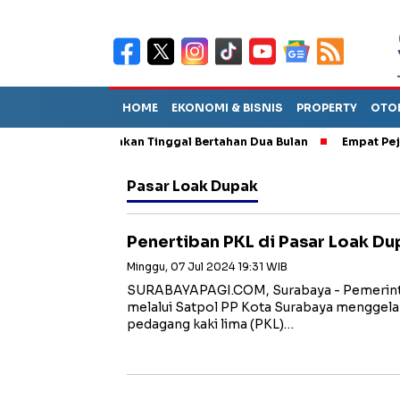
HOME
EKONOMI & BISNIS
PROPERTY
OTO
 TPA Diperkirakan Tinggal Bertahan Dua Bulan
Empat Pejabat B
Pasar Loak Dupak
Penertiban PKL di Pasar Loak D
Minggu, 07 Jul 2024 19:31 WIB
SURABAYAPAGI.COM, Surabaya - Pemerint
melalui Satpol PP Kota Surabaya menggelar
pedagang kaki lima (PKL)…