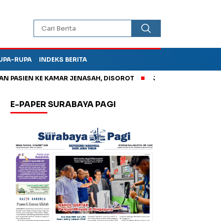
UPA-RUPA
INDEKS BERITA
ASIEN KE KAMAR JENASAH, DISOROT
Jadi Otak Mark Up Tunjan
E-PAPER SURABAYA PAGI