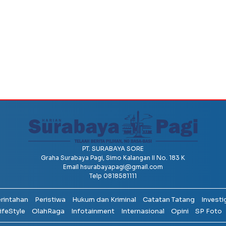
PT. SURABAYA SORE
Graha Surabaya Pagi, Simo Kalangan II No. 183 K
Email
hsurabayapagi@gmail.com
Telp 0818581111
erintahan
Peristiwa
Hukum dan Kriminal
Catatan Tatang
Investi
ifeStyle
OlahRaga
Infotainment
Internasional
Opini
SP Foto