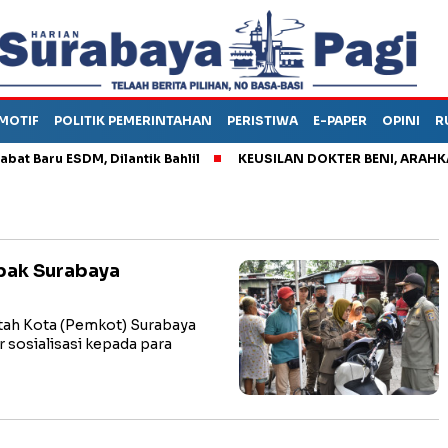
MOTIF
POLITIK PEMERINTAHAN
PERISTIWA
E-PAPER
OPINI
R
aru ESDM, Dilantik Bahlil
KEUSILAN DOKTER BENI, ARAHKAN P
upak Surabaya
ah Kota (Pemkot) Surabaya
 sosialisasi kepada para