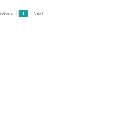
evious
1
Next