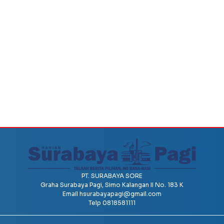
PT. SURABAYA SORE
Graha Surabaya Pagi, Simo Kalangan II No. 183 K
Email
hsurabayapagi@gmail.com
Telp 0818581111