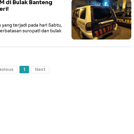
M di Bulak Banteng
ri!
ang terjadi pada hari Sabtu,
 (perbatasan suropati dan bulak
evious
1
Next