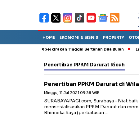
HOME
EKONOMI & BISNIS
PROPERTY
OTO
iun Sebut TPA Diperkirakan Tinggal Bertahan Dua Bulan
Empat 
Penertiban PPKM Darurat Ricuh
Penertiban PPKM Darurat di Wila
Minggu, 11 Jul 2021 09:38 WIB
SURABAYAPAGI.com, Surabaya - Niat baik ti
mensosialisasikan PPKM Darurat dan membu
Bhinneka Raya (perbatasan …