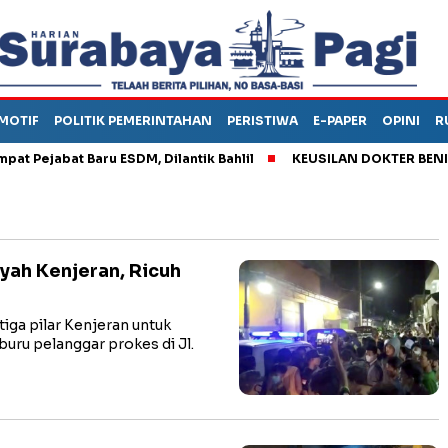
MOTIF
POLITIK PEMERINTAHAN
PERISTIWA
E-PAPER
OPINI
R
Pejabat Baru ESDM, Dilantik Bahlil
KEUSILAN DOKTER BENI, AR
yah Kenjeran, Ricuh
ga pilar Kenjeran untuk
ru pelanggar prokes di Jl.