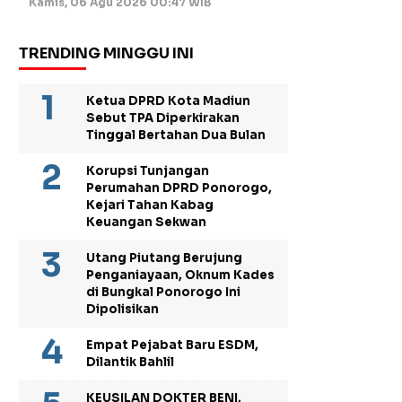
Kamis, 06 Agu 2026 00:47 WIB
TRENDING MINGGU INI
Ketua DPRD Kota Madiun
Sebut TPA Diperkirakan
Tinggal Bertahan Dua Bulan
Korupsi Tunjangan
Perumahan DPRD Ponorogo,
Kejari Tahan Kabag
Keuangan Sekwan
Utang Piutang Berujung
Penganiayaan, Oknum Kades
di Bungkal Ponorogo Ini
Dipolisikan
Empat Pejabat Baru ESDM,
Dilantik Bahlil
KEUSILAN DOKTER BENI,