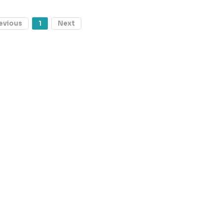
evious
1
Next