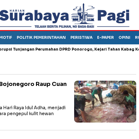
MOTIF
POLITIK PEMERINTAHAN
PERISTIWA
E-PAPER
OPINI
R
 Tunjangan Perumahan DPRD Ponorogo, Kejari Tahan Kabag Keuan
i Bojonegoro Raup Cuan
ari Raya Idul Adha, menjadi
ara pengepul kulit hewan