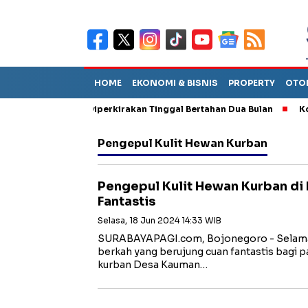
HOME
EKONOMI & BISNIS
PROPERTY
OTO
n Sebut TPA Diperkirakan Tinggal Bertahan Dua Bulan
Korupsi
Pengepul Kulit Hewan Kurban
Pengepul Kulit Hewan Kurban d
Fantastis
Selasa, 18 Jun 2024 14:33 WIB
SURABAYAPAGI.com, Bojonegoro - Selama H
berkah yang berujung cuan fantastis bagi p
kurban Desa Kauman…