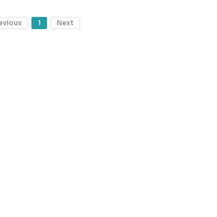
evious
1
Next