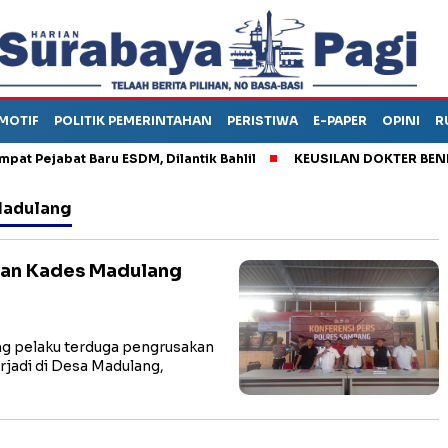
MOTIF
POLITIK PEMERINTAHAN
PERISTIWA
E-PAPER
OPINI
R
ejabat Baru ESDM, Dilantik Bahlil
KEUSILAN DOKTER BENI, AR
Madulang
tan Kades Madulang
 pelaku terduga pengrusakan
jadi di Desa Madulang,