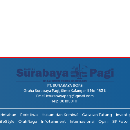
PT. SURABAYA SORE
Graha Surabaya Pagi, Simo Kalangan II No. 183 K
Email
hsurabayapagi@gmail.com
Telp 0818581111
erintahan
Peristiwa
Hukum dan Kriminal
Catatan Tatang
Investi
ifeStyle
OlahRaga
Infotainment
Internasional
Opini
SP Foto