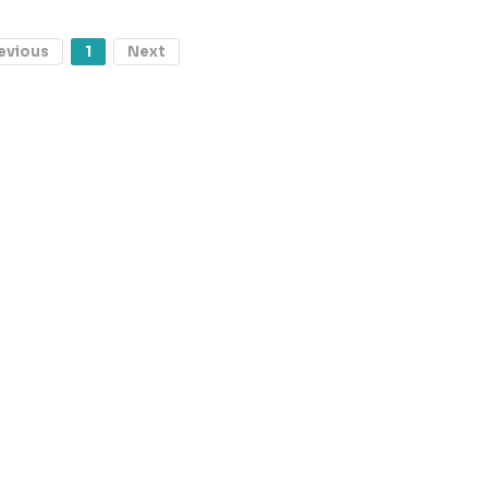
evious
1
Next