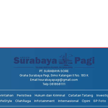
PT. SURABAYA SORE
Graha Surabaya Pagi, Simo Kalangan II No. 183 K
Email
hsurabayapagi@gmail.com
Telp 0818581111
erintahan
Peristiwa
Hukum dan Kriminal
Catatan Tatang
Investi
ifeStyle
OlahRaga
Infotainment
Internasional
Opini
SP Foto