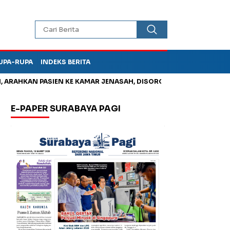
UPA-RUPA
INDEKS BERITA
AHKAN PASIEN KE KAMAR JENASAH, DISOROT
Jadi Otak Mark U
E-PAPER SURABAYA PAGI