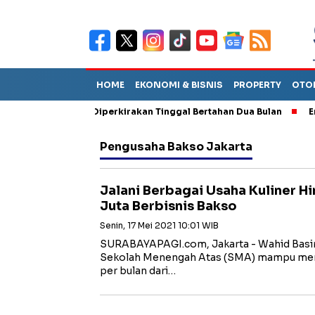
HOME
EKONOMI & BISNIS
PROPERTY
OTO
un Sebut TPA Diperkirakan Tinggal Bertahan Dua Bulan
Empat P
Pengusaha Bakso Jakarta
Jalani Berbagai Usaha Kuliner H
Juta Berbisnis Bakso
Senin, 17 Mei 2021 10:01 WIB
SURABAYAPAGI.com, Jakarta - Wahid Basir
Sekolah Menengah Atas (SMA) mampu mera
per bulan dari…