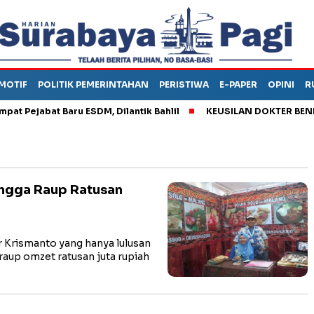
MOTIF
POLITIK PEMERINTAHAN
PERISTIWA
E-PAPER
OPINI
R
ejabat Baru ESDM, Dilantik Bahlil
KEUSILAN DOKTER BENI, AR
ingga Raup Ratusan
 Krismanto yang hanya lulusan
up omzet ratusan juta rupiah