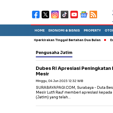
HOME
EKONOMI & BISNIS
PROPERTY
OTO
un Sebut TPA Diperkirakan Tinggal Bertahan Dua Bulan
Empat P
Pengusaha Jatim
Dubes RI Apresiasi Peningkatan 
Mesir
Minggu, 04 Jun 2023 12:32 WIB
SURABAYAPAGI.COM, Surabaya - Duta Besar
Mesir Lutfi Rauf memberi apresiasi kepada 
(Jatim) yang telah…