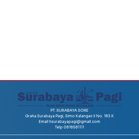
PT. SURABAYA SORE
Graha Surabaya Pagi, Simo Kalangan II No. 183 K
Email
hsurabayapagi@gmail.com
Telp 0818581111