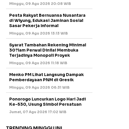
Minggu, 09 Agu 2026 20:08 WIB
Pesta Rakyat Bernuansa Nusantara
di Wiyung, Edukasi Jaminan Sosial
Sasar Pekerja Informal
Minggu, 09 Agu 2026 13:13 WIB
Syarat Tambahan Rekening Minimal
30?lam Perwal Dinilai Membuka
Terjadinya Monopoli Proyek
Minggu, 09 Agu 2026 11:18 WIB
Menko PM Lihat Langsung Dampak
Pemberdayaan PNM di Gresik
Minggu, 09 Agu 2026 06:31 WIB
Ponorogo Luncurkan Logo Hari Jadi
Ke-530, Usung Simbol Persatuan
Jumat, 07 Agu 2026 17:02 WIB
TRENDING MINGGU INI