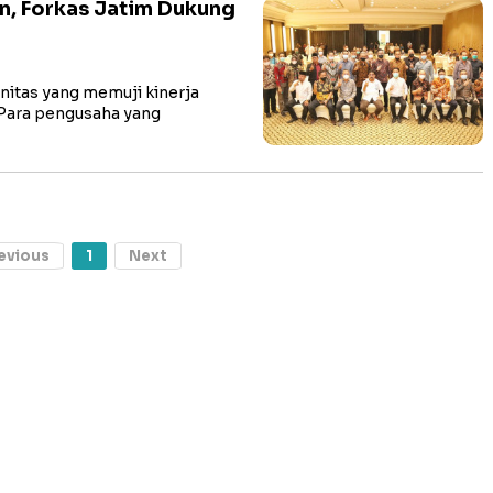
, Forkas Jatim Dukung
itas yang memuji kinerja
 Para pengusaha yang
evious
1
Next