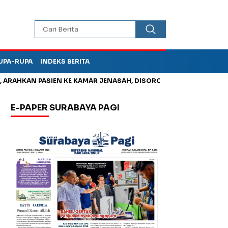
UPA-RUPA
INDEKS BERITA
HKAN PASIEN KE KAMAR JENASAH, DISOROT
Jadi Otak Mark Up
E-PAPER SURABAYA PAGI