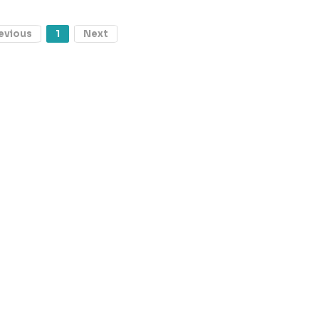
evious
1
Next