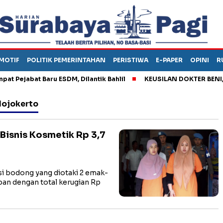
MOTIF
POLITIK PEMERINTAHAN
PERISTIWA
E-PAPER
OPINI
R
ejabat Baru ESDM, Dilantik Bahlil
KEUSILAN DOKTER BENI, ARA
Mojokerto
Bisnis Kosmetik Rp 3,7
 bodong yang diotaki 2 emak-
ban dengan total kerugian Rp