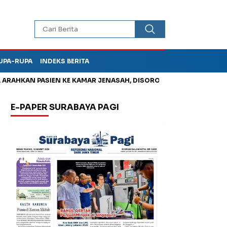
UPA-RUPA
INDEKS BERITA
HKAN PASIEN KE KAMAR JENASAH, DISOROT
Jadi Otak Mark Up
E-PAPER SURABAYA PAGI