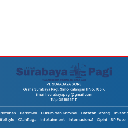
PT. SURABAYA SORE
Graha Surabaya Pagi, Simo Kalangan II No. 183 K
Email
hsurabayapagi@gmail.com
Telp 0818581111
erintahan
Peristiwa
Hukum dan Kriminal
Catatan Tatang
Investi
ifeStyle
OlahRaga
Infotainment
Internasional
Opini
SP Foto