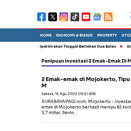
HOME
EKONOMI & BISNIS
PROPERTY
OTO
un Sebut TPA Diperkirakan Tinggal Bertahan Dua Bulan
Empat P
Penipuan Investasi 2 Emak-Emak Di 
2 Emak-emak di Mojokerto, Tipu 
M
Selasa, 15 Agu 2023 09:51 WIB
SURABAYAPAGI.com, Mojokerto - Investasi
emak di Mojokerto berhasil menipu 82 kor
3,7 miliar, Senin…