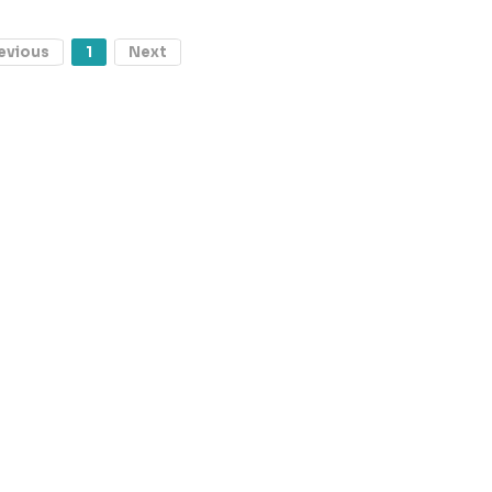
evious
1
Next