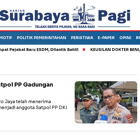
MOTIF
POLITIK PEMERINTAHAN
PERISTIWA
E-PAPER
OPINI
R
jabat Baru ESDM, Dilantik Bahlil
KEUSILAN DOKTER BENI, ARA
Satpol PP Gadungan
o Jaya telah menerima
menjadi anggota Satpol PP DKI