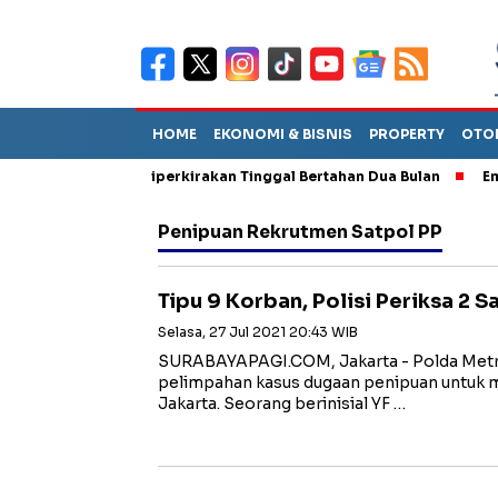
HOME
EKONOMI & BISNIS
PROPERTY
OTO
n Sebut TPA Diperkirakan Tinggal Bertahan Dua Bulan
Empat Pe
Penipuan Rekrutmen Satpol PP
Tipu 9 Korban, Polisi Periksa 2 
Selasa, 27 Jul 2021 20:43 WIB
SURABAYAPAGI.COM, Jakarta - Polda Metr
pelimpahan kasus dugaan penipuan untuk 
Jakarta. Seorang berinisial YF …