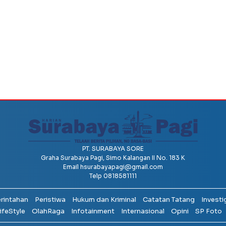
PT. SURABAYA SORE
Graha Surabaya Pagi, Simo Kalangan II No. 183 K
Email
hsurabayapagi@gmail.com
Telp 0818581111
erintahan
Peristiwa
Hukum dan Kriminal
Catatan Tatang
Investi
ifeStyle
OlahRaga
Infotainment
Internasional
Opini
SP Foto