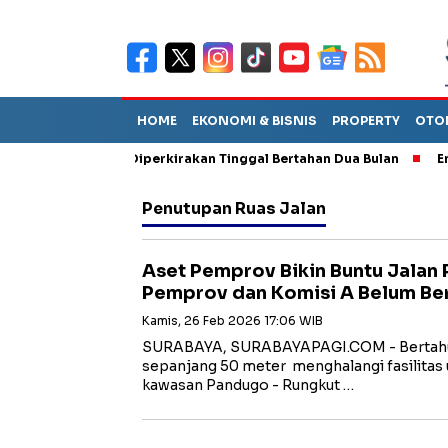
HOME
EKONOMI & BISNIS
PROPERTY
OTO
un Sebut TPA Diperkirakan Tinggal Bertahan Dua Bulan
Empat P
Penutupan Ruas Jalan
Aset Pemprov Bikin Buntu Jalan
Pemprov dan Komisi A Belum Be
Kamis, 26 Feb 2026 17:06 WIB
SURABAYA, SURABAYAPAGI.COM - Bertahu
sepanjang 50 meter menghalangi fasilitas 
kawasan Pandugo - Rungkut …