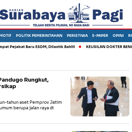
MOTIF
POLITIK PEMERINTAHAN
PERISTIWA
E-PAPER
OPINI
R
ejabat Baru ESDM, Dilantik Bahlil
KEUSILAN DOKTER BENI, ARA
 Pandugo Rungkut,
rsikap
n-tahun aset Pemprov Jatim
umum berupa jalan raya di