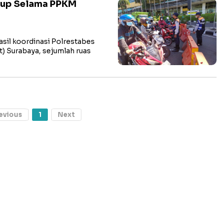
utup Selama PPKM
sil koordinasi Polrestabes
) Surabaya, sejumlah ruas
evious
1
Next