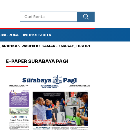
UPA-RUPA
INDEKS BERITA
HKAN PASIEN KE KAMAR JENASAH, DISOROT
Jadi Otak Mark Up
E-PAPER SURABAYA PAGI