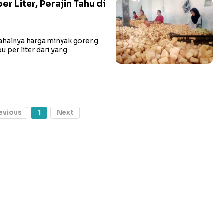
r Liter, Perajin Tahu di
alnya harga minyak goreng
u per liter dari yang
evious
1
Next