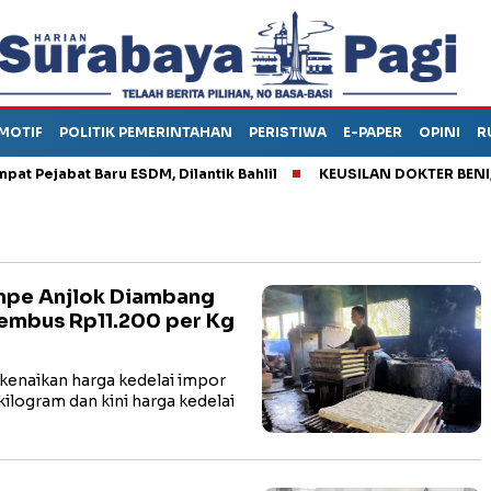
MOTIF
POLITIK PEMERINTAHAN
PERISTIWA
E-PAPER
OPINI
R
ejabat Baru ESDM, Dilantik Bahlil
KEUSILAN DOKTER BENI, ARA
empe Anjlok Diambang
Tembus Rp11.200 per Kg
enaikan harga kedelai impor
kilogram dan kini harga kedelai