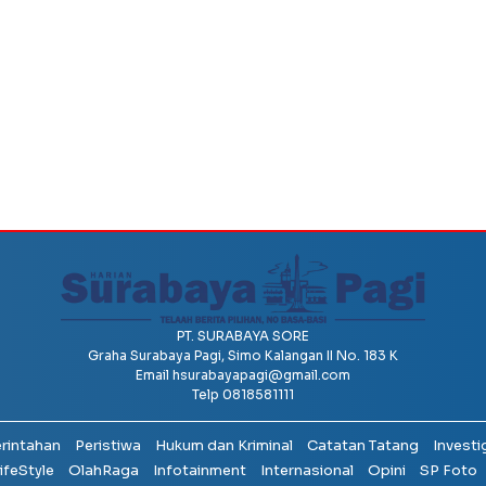
PT. SURABAYA SORE
Graha Surabaya Pagi, Simo Kalangan II No. 183 K
Email
hsurabayapagi@gmail.com
Telp 0818581111
erintahan
Peristiwa
Hukum dan Kriminal
Catatan Tatang
Investi
ifeStyle
OlahRaga
Infotainment
Internasional
Opini
SP Foto