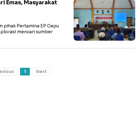
ri Emas, Masyarakat
 pihak Pertamina EP Cepu
splorasi mencari sumber
evious
1
Next