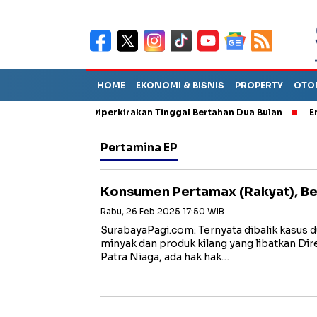
HOME
EKONOMI & BISNIS
PROPERTY
OTO
n Sebut TPA Diperkirakan Tinggal Bertahan Dua Bulan
Empat P
Pertamina EP
Konsumen Pertamax (Rakyat), Be
Rabu, 26 Feb 2025 17:50 WIB
SurabayaPagi.com: Ternyata dibalik kasus d
minyak dan produk kilang yang libatkan Di
Patra Niaga, ada hak hak…