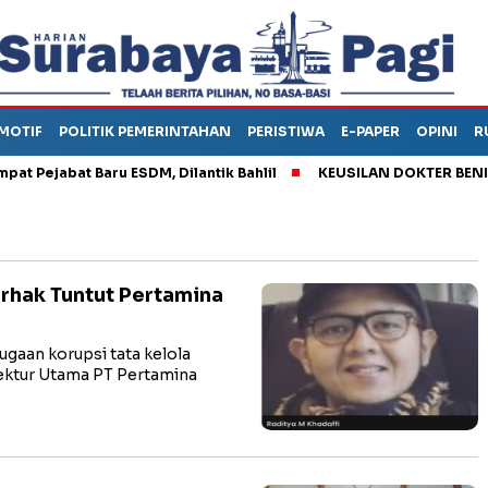
MOTIF
POLITIK PEMERINTAHAN
PERISTIWA
E-PAPER
OPINI
R
ejabat Baru ESDM, Dilantik Bahlil
KEUSILAN DOKTER BENI, ARA
rhak Tuntut Pertamina
ugaan korupsi tata kelola
rektur Utama PT Pertamina