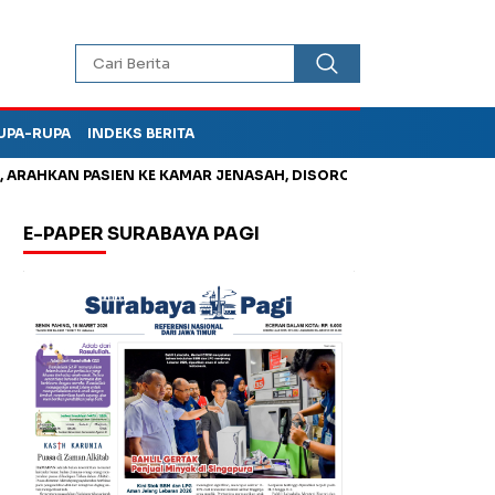
UPA-RUPA
INDEKS BERITA
HKAN PASIEN KE KAMAR JENASAH, DISOROT
Jadi Otak Mark Up
E-PAPER SURABAYA PAGI