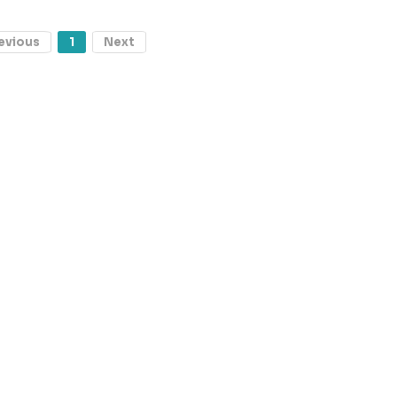
evious
1
Next