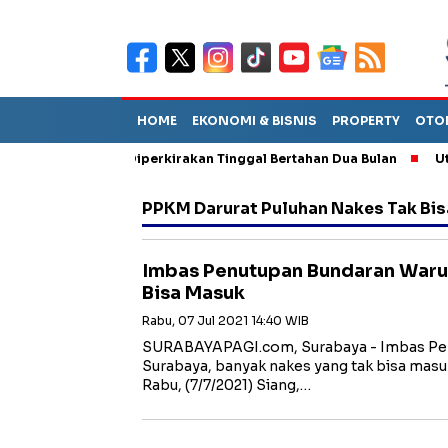
HOME
EKONOMI & BISNIS
PROPERTY
OTO
n Sebut TPA Diperkirakan Tinggal Bertahan Dua Bulan
Utang P
PPKM Darurat Puluhan Nakes Tak Bi
Imbas Penutupan Bundaran Waru,
Bisa Masuk
Rabu, 07 Jul 2021 14:40 WIB
SURABAYAPAGI.com, Surabaya - Imbas Pen
Surabaya, banyak nakes yang tak bisa masu
Rabu, (7/7/2021) Siang,…