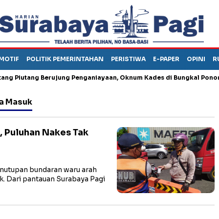
MOTIF
POLITIK PEMERINTAHAN
PERISTIWA
E-PAPER
OPINI
R
iutang Berujung Penganiayaan, Oknum Kades di Bungkal Ponorogo In
sa Masuk
 Puluhan Nakes Tak
utupan bundaran waru arah
k. Dari pantauan Surabaya Pagi