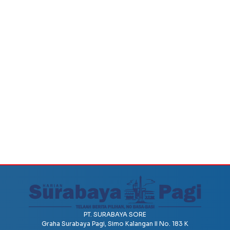
PT. SURABAYA SORE
Graha Surabaya Pagi, Simo Kalangan II No. 183 K