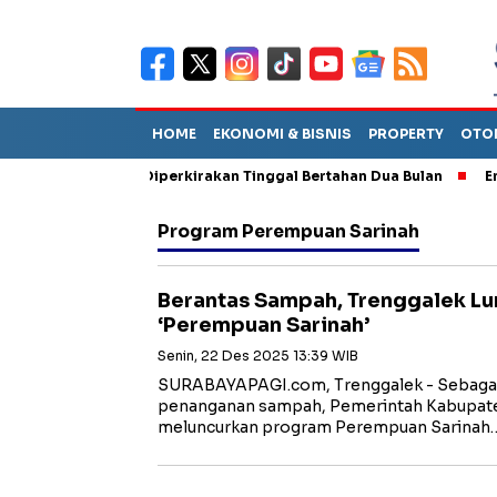
HOME
EKONOMI & BISNIS
PROPERTY
OTO
un Sebut TPA Diperkirakan Tinggal Bertahan Dua Bulan
Empat P
Program Perempuan Sarinah
Berantas Sampah, Trenggalek L
‘Perempuan Sarinah’
Senin, 22 Des 2025 13:39 WIB
SURABAYAPAGI.com, Trenggalek - Sebaga
penanganan sampah, Pemerintah Kabupate
meluncurkan program Perempuan Sarinah