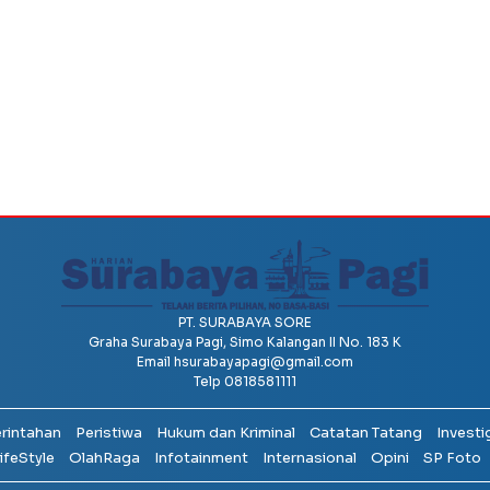
PT. SURABAYA SORE
Graha Surabaya Pagi, Simo Kalangan II No. 183 K
Email
hsurabayapagi@gmail.com
Telp 0818581111
erintahan
Peristiwa
Hukum dan Kriminal
Catatan Tatang
Investi
ifeStyle
OlahRaga
Infotainment
Internasional
Opini
SP Foto