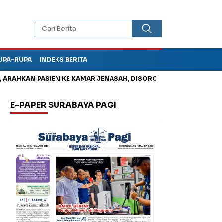
UPA-RUPA
INDEKS BERITA
HKAN PASIEN KE KAMAR JENASAH, DISOROT
Jadi Otak Mark Up
E-PAPER SURABAYA PAGI