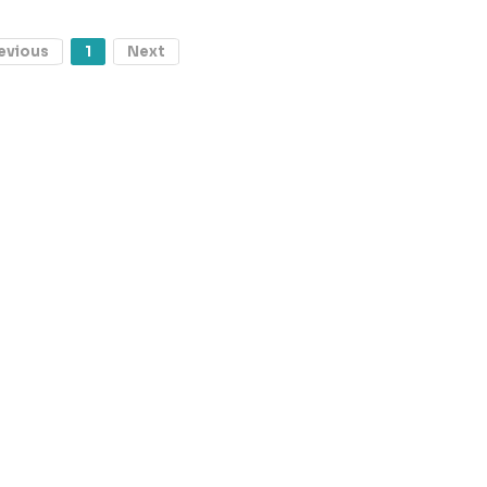
evious
1
Next