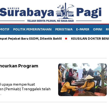
MOTIF
POLITIK PEMERINTAHAN
PERISTIWA
E-PAPER
OPINI
R
ejabat Baru ESDM, Dilantik Bahlil
KEUSILAN DOKTER BENI, ARA
uncurkan Program
i upaya memperkuat
n (Pemkab) Trenggalek telah
…