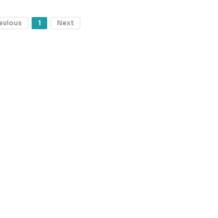
evious
1
Next