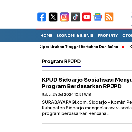
HOME
EKONOMI & BISNIS
PROPERTY
OTO
un Sebut TPA Diperkirakan Tinggal Bertahan Dua Bulan
Korups
Program RPJPD
KPUD Sidoarjo Sosialisasi Menyus
Program Berdasarkan RPJPD
Rabu, 24 Jul 2024 10:51 WIB
SURABAYAPAGI.com, Sidoarjo - Komisi P
Kabupaten Sidoarjo menggelar acara sosial
program berdasarkan Rencana …