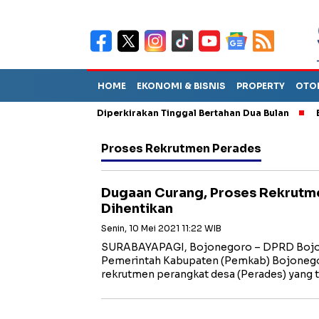
HOME
EKONOMI & BISNIS
PROPERTY
OTO
iun Sebut TPA Diperkirakan Tinggal Bertahan Dua Bulan
Empat 
Proses Rekrutmen Perades
Dugaan Curang, Proses Rekrutm
Dihentikan
Senin, 10 Mei 2021 11:22 WIB
SURABAYAPAGI, Bojonegoro – DPRD Bojo
Pemerintah Kabupaten (Pemkab) Bojoneg
rekrutmen perangkat desa (Perades) yang 