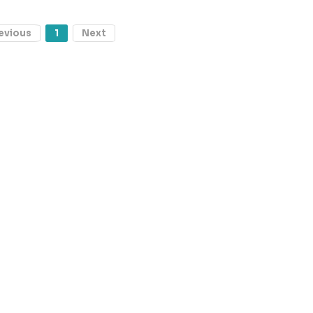
evious
1
Next