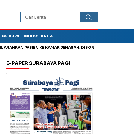
UPA-RUPA
INDEKS BERITA
AHKAN PASIEN KE KAMAR JENASAH, DISOROT
Jadi Otak Mark U
E-PAPER SURABAYA PAGI