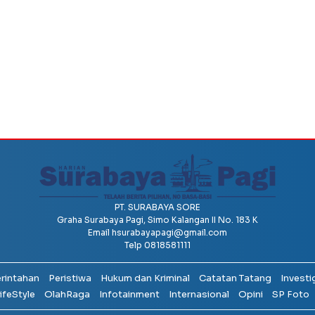
PT. SURABAYA SORE
Graha Surabaya Pagi, Simo Kalangan II No. 183 K
Email
hsurabayapagi@gmail.com
Telp 0818581111
erintahan
Peristiwa
Hukum dan Kriminal
Catatan Tatang
Investi
ifeStyle
OlahRaga
Infotainment
Internasional
Opini
SP Foto