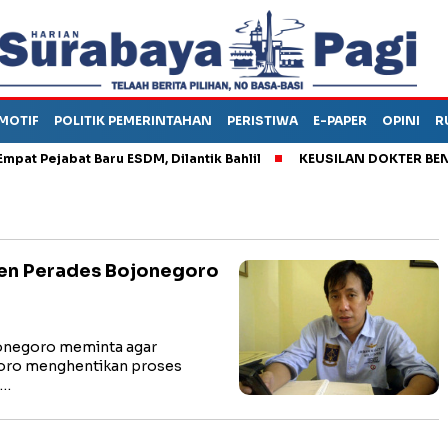
MOTIF
POLITIK PEMERINTAHAN
PERISTIWA
E-PAPER
OPINI
R
Pejabat Baru ESDM, Dilantik Bahlil
KEUSILAN DOKTER BENI, AR
en Perades Bojonegoro
negoro meminta agar
oro menghentikan proses
t…