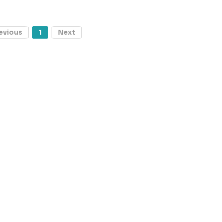
evious
1
Next