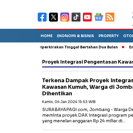
HOME
EKONOMI & BISNIS
PROPERTY
OTO
iun Sebut TPA Diperkirakan Tinggal Bertahan Dua Bulan
Empat 
Proyek Integrasi Pengentasan Kaw
Terkena Dampak Proyek Integra
Kawasan Kumuh, Warga di Jomb
Dihentikan
Kamis, 04 Jan 2024 15:53 WIB
SURABAYAPAGI.com, Jombang - Warga De
meminta proyek DAK integrasi program p
yang menelan anggaran Rp 24 miliar di…