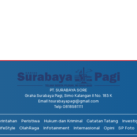
PT. SURABAYA SORE
Graha Surabaya Pagi, Simo Kalangan II No. 183 K
Email
hsurabayapagi@gmail.com
Telp 0818581111
erintahan
Peristiwa
Hukum dan Kriminal
Catatan Tatang
Investi
ifeStyle
OlahRaga
Infotainment
Internasional
Opini
SP Foto