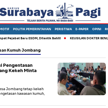
MOTIF
POLITIK PEMERINTAHAN
PERISTIWA
E-PAPER
OPINI
R
Pejabat Baru ESDM, Dilantik Bahlil
KEUSILAN DOKTER BENI, AR
asan Kumuh Jombang
si Pengentasan
ang Kekeh Minta
sa Jombang tetap kekeh
engetasan kawasan kumuh,