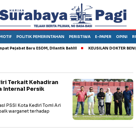
MOTIF
POLITIK PEMERINTAHAN
PERISTIWA
E-PAPER
OPINI
R
ejabat Baru ESDM, Dilantik Bahlil
KEUSILAN DOKTER BENI, ARA
iri Terkait Kehadiran
Internal Persik
i PSSI Kota Kediri Tomi Ari
baik warganet terhadap