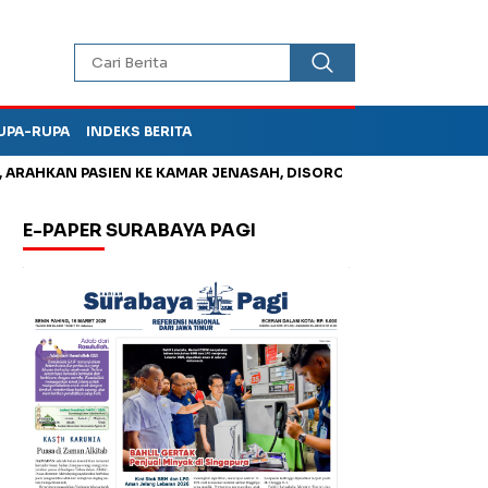
UPA-RUPA
INDEKS BERITA
HKAN PASIEN KE KAMAR JENASAH, DISOROT
Jadi Otak Mark Up
E-PAPER SURABAYA PAGI