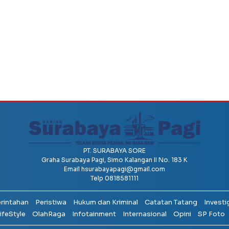
PT. SURABAYA SORE
Graha Surabaya Pagi, Simo Kalangan II No. 183 K
Email
hsurabayapagi@gmail.com
Telp 0818581111
erintahan
Peristiwa
Hukum dan Kriminal
Catatan Tatang
Investi
ifeStyle
OlahRaga
Infotainment
Internasional
Opini
SP Foto