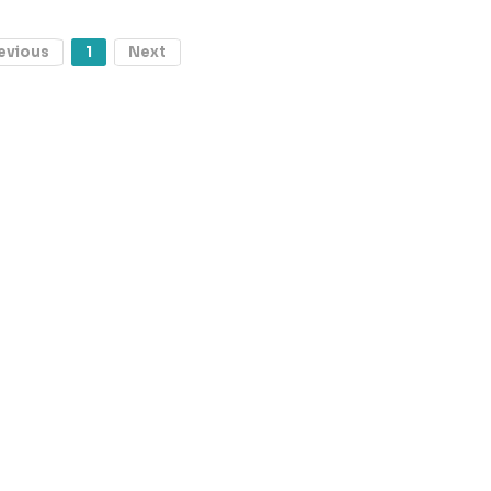
evious
1
Next