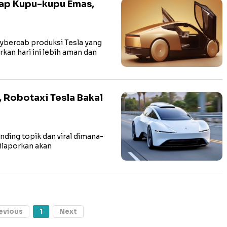
ap Kupu-kupu Emas,
bercab produksi Tesla yang
kan hari ini lebih aman dan
, Robotaxi Tesla Bakal
ing topik dan viral dimana-
ilaporkan akan
evious
1
Next