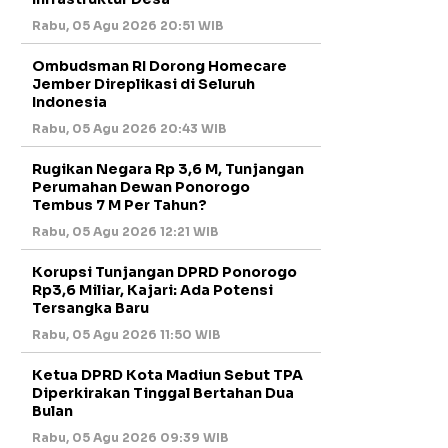
Rabu, 05 Agu 2026 20:51 WIB
Ombudsman RI Dorong Homecare
Jember Direplikasi di Seluruh
Indonesia
Rabu, 05 Agu 2026 20:43 WIB
Rugikan Negara Rp 3,6 M, Tunjangan
Perumahan Dewan Ponorogo
Tembus 7 M Per Tahun?
Rabu, 05 Agu 2026 12:21 WIB
Korupsi Tunjangan DPRD Ponorogo
Rp3,6 Miliar, Kajari: Ada Potensi
Tersangka Baru
Rabu, 05 Agu 2026 11:50 WIB
Ketua DPRD Kota Madiun Sebut TPA
Diperkirakan Tinggal Bertahan Dua
Bulan
Rabu, 05 Agu 2026 09:39 WIB