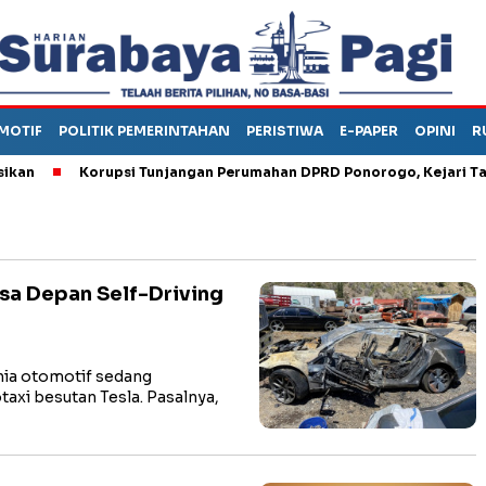
MOTIF
POLITIK PEMERINTAHAN
PERISTIWA
E-PAPER
OPINI
R
Korupsi Tunjangan Perumahan DPRD Ponorogo, Kejari Tahan 
asa Depan Self-Driving
nia otomotif sedang
axi besutan Tesla. Pasalnya,