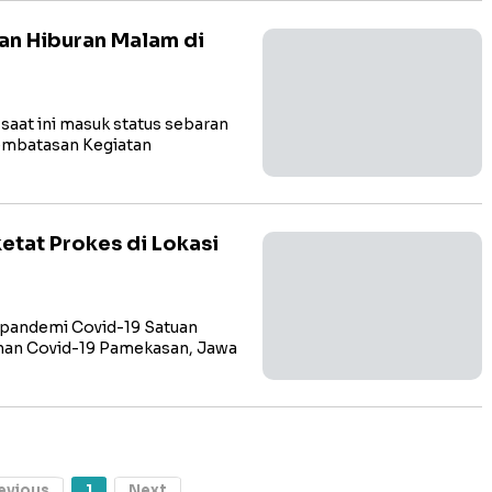
an Hiburan Malam di
aat ini masuk status sebaran
embatasan Kegiatan
etat Prokes di Lokasi
andemi Covid-19 Satuan
nan Covid-19 Pamekasan, Jawa
evious
1
Next