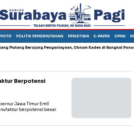
MOTIF
POLITIK PEMERINTAHAN
PERISTIWA
E-PAPER
OPINI
R
iutang Berujung Penganiayaan, Oknum Kades di Bungkal Ponorogo I
ktur Berpotensi
ernur Jawa Timur Emil
anufaktur berpotensi besar