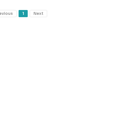
evious
1
Next