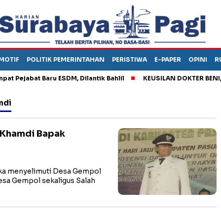
MOTIF
POLITIK PEMERINTAHAN
PERISTIWA
E-PAPER
OPINI
R
Pejabat Baru ESDM, Dilantik Bahlil
KEUSILAN DOKTER BENI, AR
mdi
 Khamdi Bapak
ka menyelimuti Desa Gempol
esa Gempol sekaligus Salah