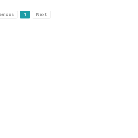
evious
1
Next