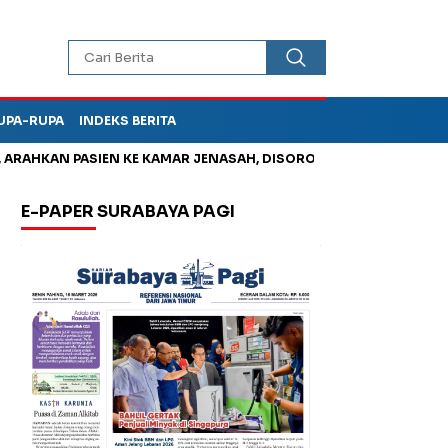
UPA-RUPA
INDEKS BERITA
AHKAN PASIEN KE KAMAR JENASAH, DISOROT
Jadi Otak Mark U
E-PAPER SURABAYA PAGI