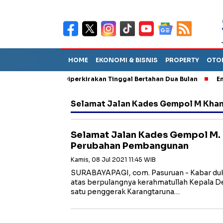
HOME
EKONOMI & BISNIS
PROPERTY
OTO
iun Sebut TPA Diperkirakan Tinggal Bertahan Dua Bulan
Empat 
Selamat Jalan Kades Gempol M Kha
Selamat Jalan Kades Gempol M.
Perubahan Pembangunan
Kamis, 08 Jul 2021 11:45 WIB
SURABAYAPAGI, com. Pasuruan - Kabar du
atas berpulangnya kerahmatullah Kepala D
satu penggerak Karangtaruna…