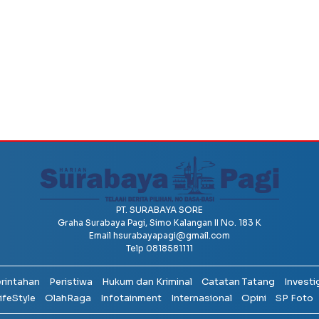
PT. SURABAYA SORE
Graha Surabaya Pagi, Simo Kalangan II No. 183 K
Email
hsurabayapagi@gmail.com
Telp 0818581111
erintahan
Peristiwa
Hukum dan Kriminal
Catatan Tatang
Investi
ifeStyle
OlahRaga
Infotainment
Internasional
Opini
SP Foto