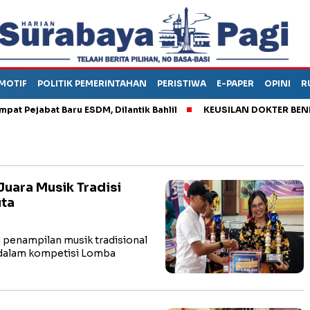
MOTIF
POLITIK PEMERINTAHAN
PERISTIWA
E-PAPER
OPINI
R
ejabat Baru ESDM, Dilantik Bahlil
KEUSILAN DOKTER BENI, AR
uara Musik Tradisi
uta
penampilan musik tradisional
 dalam kompetisi Lomba