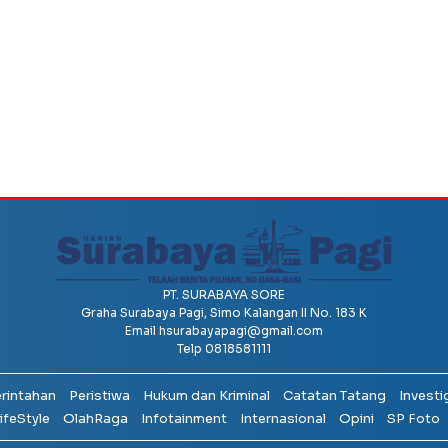
PT. SURABAYA SORE
Graha Surabaya Pagi, Simo Kalangan II No. 183 K
Email
hsurabayapagi@gmail.com
Telp 0818581111
erintahan
Peristiwa
Hukum dan Kriminal
Catatan Tatang
Investi
ifeStyle
OlahRaga
Infotainment
Internasional
Opini
SP Foto