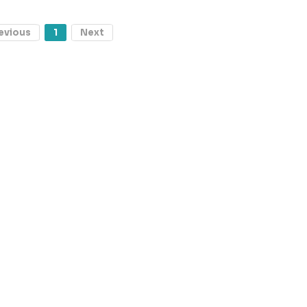
evious
1
Next