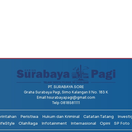
PT. SURABAYA SORE
Graha Surabaya Pagi, Simo Kalangan II No. 183 K
Email
hsurabayapagi@gmail.com
Telp 0818581111
erintahan
Peristiwa
Hukum dan Kriminal
Catatan Tatang
Investi
ifeStyle
OlahRaga
Infotainment
Internasional
Opini
SP Foto