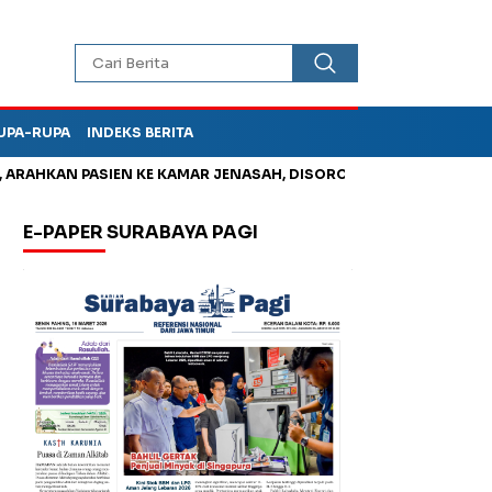
UPA-RUPA
INDEKS BERITA
HKAN PASIEN KE KAMAR JENASAH, DISOROT
Jadi Otak Mark Up
E-PAPER SURABAYA PAGI