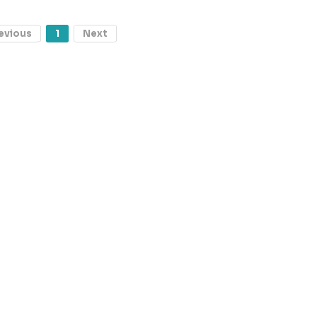
evious
1
Next