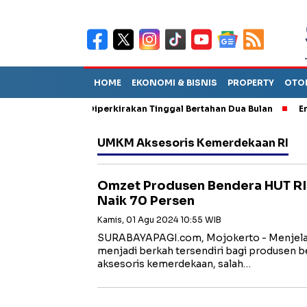
HOME
EKONOMI & BISNIS
PROPERTY
OTO
un Sebut TPA Diperkirakan Tinggal Bertahan Dua Bulan
Empat P
UMKM Aksesoris Kemerdekaan RI
Omzet Produsen Bendera HUT RI 
Naik 70 Persen
Kamis, 01 Agu 2024 10:55 WIB
SURABAYAPAGI.com, Mojokerto - Menjelan
menjadi berkah tersendiri bagi produsen 
aksesoris kemerdekaan, salah…