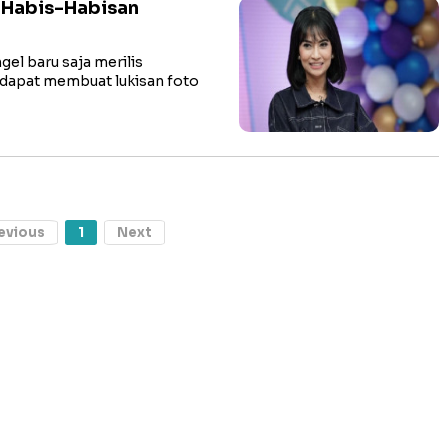
k Habis-Habisan
l baru saja merilis
 dapat membuat lukisan foto
evious
1
Next