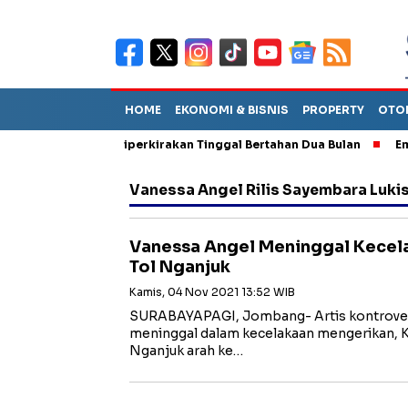
HOME
EKONOMI & BISNIS
PROPERTY
OTO
n Sebut TPA Diperkirakan Tinggal Bertahan Dua Bulan
Empat P
Vanessa Angel Rilis Sayembara Luki
Vanessa Angel Meninggal Kecel
Tol Nganjuk
Kamis, 04 Nov 2021 13:52 WIB
SURABAYAPAGI, Jombang- Artis kontrover
meninggal dalam kecelakaan mengerikan, Kam
Nganjuk arah ke…