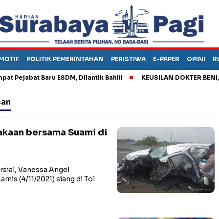
MOTIF
POLITIK PEMERINTAHAN
PERISTIWA
E-PAPER
OPINI
R
ejabat Baru ESDM, Dilantik Bahlil
KEUSILAN DOKTER BENI, ARA
san
akaan bersama Suami di
sial, Vanessa Angel
is (4/11/2021) siang di Tol