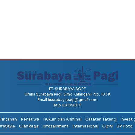
PT. SURABAYA SORE
Graha Surabaya Pagi, Simo Kalangan II No. 183 K
Email
hsurabayapagi@gmail.com
Telp 0818581111
erintahan
Peristiwa
Hukum dan Kriminal
Catatan Tatang
Investi
ifeStyle
OlahRaga
Infotainment
Internasional
Opini
SP Foto