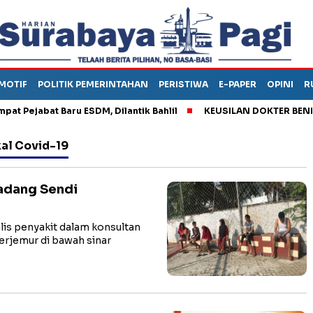
MOTIF
POLITIK PEMERINTAHAN
PERISTIWA
E-PAPER
OPINI
R
ejabat Baru ESDM, Dilantik Bahlil
KEUSILAN DOKTER BENI, ARA
al Covid-19
Radang Sendi
is penyakit dalam konsultan
rjemur di bawah sinar