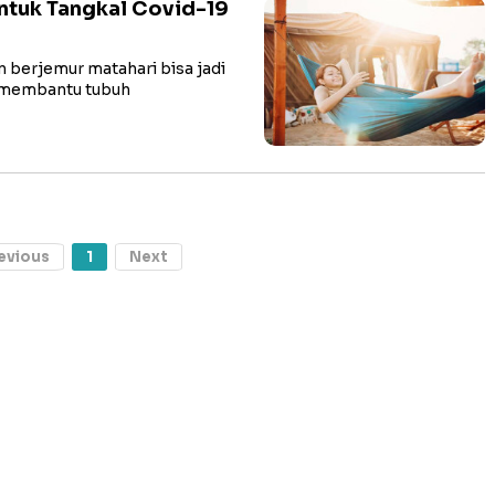
ntuk Tangkal Covid-19
berjemur matahari bisa jadi
a membantu tubuh
evious
1
Next