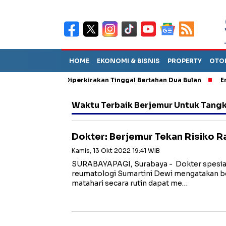
HOME
EKONOMI & BISNIS
PROPERTY
OTO
n Sebut TPA Diperkirakan Tinggal Bertahan Dua Bulan
Empat P
Waktu Terbaik Berjemur Untuk Tangk
Dokter: Berjemur Tekan Risiko 
Kamis, 13 Okt 2022 19:41 WIB
SURABAYAPAGI, Surabaya - Dokter spesial
reumatologi Sumartini Dewi mengatakan be
matahari secara rutin dapat me…