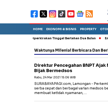
HOME
EKONOMI & BISNIS
PROPERTY
OTO
n Sebut TPA Diperkirakan Tinggal Bertahan Dua Bulan
Empat Pe
Waktunya Milenial Berbicara Dan Be
Direktur Pencegahan BNPT Ajak 
Bijak Bermedsos
Rabu, 24 Mar 2021 15:06 WIB
SURABAYAPAGI.com, Lamongan - Perkemban
serba cepat dan berbagai varian medsos b
membuat ketidak nyamanan, …