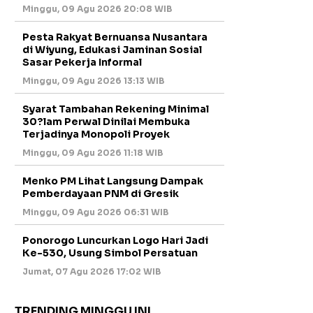
Minggu, 09 Agu 2026 20:08 WIB
Pesta Rakyat Bernuansa Nusantara
di Wiyung, Edukasi Jaminan Sosial
Sasar Pekerja Informal
Minggu, 09 Agu 2026 13:13 WIB
Syarat Tambahan Rekening Minimal
30?lam Perwal Dinilai Membuka
Terjadinya Monopoli Proyek
Minggu, 09 Agu 2026 11:18 WIB
Menko PM Lihat Langsung Dampak
Pemberdayaan PNM di Gresik
Minggu, 09 Agu 2026 06:31 WIB
Ponorogo Luncurkan Logo Hari Jadi
Ke-530, Usung Simbol Persatuan
Jumat, 07 Agu 2026 17:02 WIB
TRENDING MINGGU INI