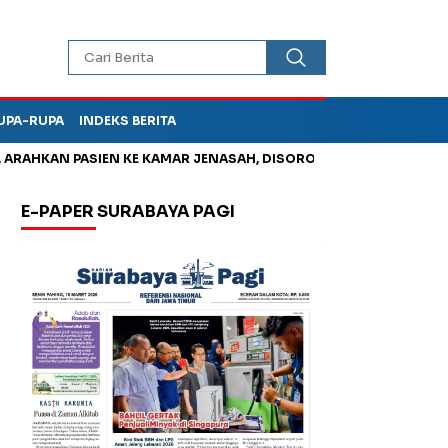
UPA-RUPA
INDEKS BERITA
HKAN PASIEN KE KAMAR JENASAH, DISOROT
Jadi Otak Mark Up
E-PAPER SURABAYA PAGI