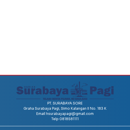
PT. SURABAYA SORE
Graha Surabaya Pagi, Simo Kalangan II No. 183 K
Email
hsurabayapagi@gmail.com
Telp 0818581111