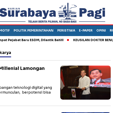
MOTIF
POLITIK PEMERINTAHAN
PERISTIWA
E-PAPER
OPINI
R
jabat Baru ESDM, Dilantik Bahlil
KEUSILAN DOKTER BENI, ARA
rkarya
Millenial Lamongan
gan teknologi digital yang
ermunculan, berpotensi bisa