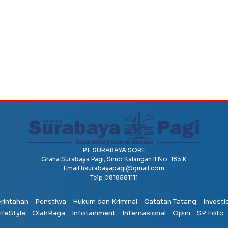
PT. SURABAYA SORE
Graha Surabaya Pagi, Simo Kalangan II No. 183 K
Email
hsurabayapagi@gmail.com
Telp 0818581111
erintahan
Peristiwa
Hukum dan Kriminal
Catatan Tatang
Investi
ifeStyle
OlahRaga
Infotainment
Internasional
Opini
SP Foto