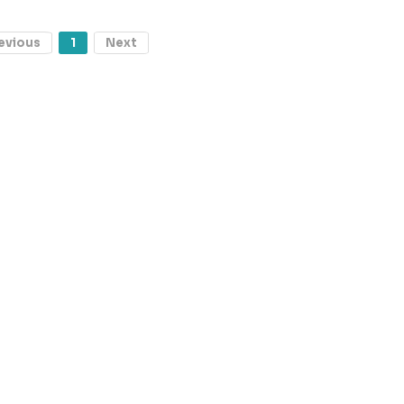
evious
1
Next