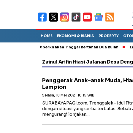
HOME
EKONOMI & BISNIS
PROPERTY
OTO
un Sebut TPA Diperkirakan Tinggal Bertahan Dua Bulan
Empat P
Zainul Arifin Hiasi Jalanan Desa De
Penggerak Anak-anak Muda, Hia
Lampion
Selasa, 18 Mei 2021 10:15 WIB
SURABAYAPAGI.com, Trenggalek - Idul Fitri 
dengan situasi yang serba terbatas. Sebab
mengurangi lonjakan…