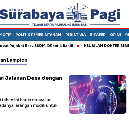
MOTIF
POLITIK PEMERINTAHAN
PERISTIWA
E-PAPER
OPINI
R
ejabat Baru ESDM, Dilantik Bahlil
KEUSILAN DOKTER BENI, ARA
ngan Lampion
si Jalanan Desa dengan
tahun ini harus dirayakan
 adanya larangan mudik untuk