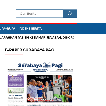
UPA-RUPA
INDEKS BERITA
HKAN PASIEN KE KAMAR JENASAH, DISOROT
Jadi Otak Mark Up
E-PAPER SURABAYA PAGI