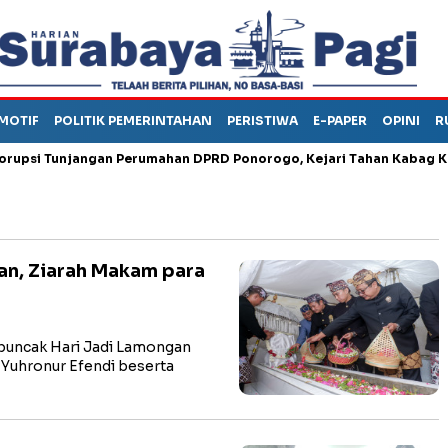
MOTIF
POLITIK PEMERINTAHAN
PERISTIWA
E-PAPER
OPINI
R
Tunjangan Perumahan DPRD Ponorogo, Kejari Tahan Kabag Keuang
an, Ziarah Makam para
uncak Hari Jadi Lamongan
 Yuhronur Efendi beserta