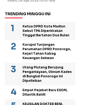
Kamis, 06 Agu 2026 00:47 WIB
TRENDING MINGGU INI
Ketua DPRD Kota Madiun
Sebut TPA Diperkirakan
Tinggal Bertahan Dua Bulan
Korupsi Tunjangan
Perumahan DPRD Ponorogo,
Kejari Tahan Kabag
Keuangan Sekwan
Utang Piutang Berujung
Penganiayaan, Oknum Kades
di Bungkal Ponorogo Ini
Dipolisikan
Empat Pejabat Baru ESDM,
Dilantik Bahlil
KEUSILAN DOKTER BENI,