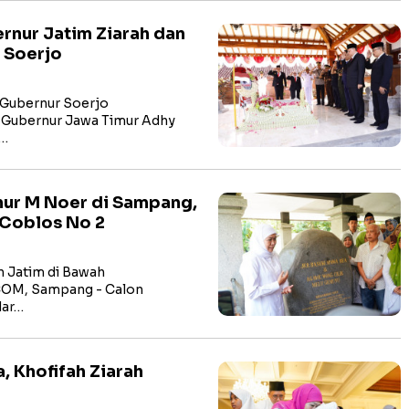
rnur Jatim Ziarah dan
 Soerjo
 Gubernur Soerjo
Gubernur Jawa Timur Adhy
a…
nur M Noer di Sampang,
 Coblos No 2
n Jatim di Bawah
OM, Sampang - Calon
dar…
, Khofifah Ziarah