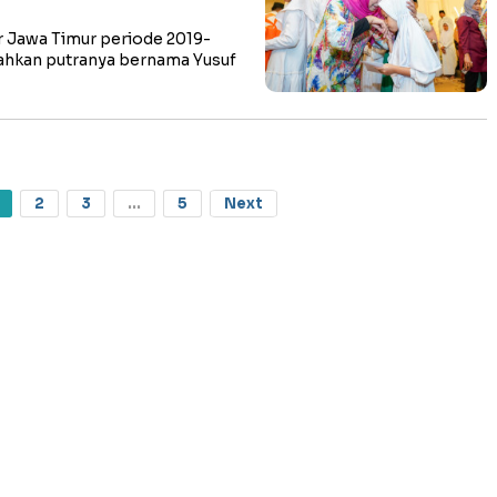
Jawa Timur periode 2019-
ahkan putranya bernama Yusuf
2
3
...
5
Next