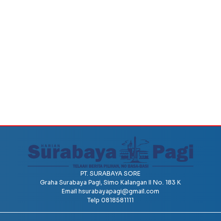
PT. SURABAYA SORE
Graha Surabaya Pagi, Simo Kalangan II No. 183 K
Email
hsurabayapagi@gmail.com
Telp 0818581111