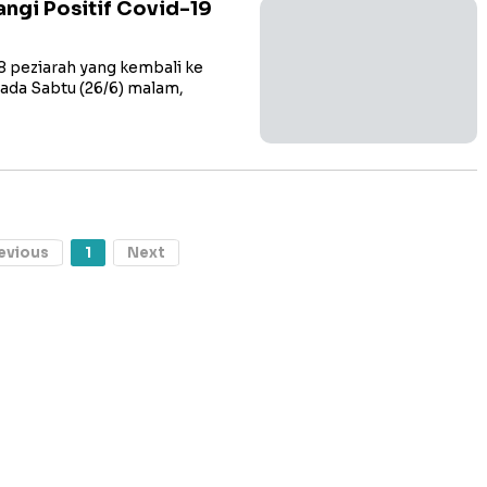
angi Positif Covid-19
peziarah yang kembali ke
ada Sabtu (26/6) malam,
evious
1
Next