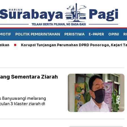
MOTIF
POLITIK PEMERINTAHAN
PERISTIWA
E-PAPER
OPINI
R
Korupsi Tunjangan Perumahan DPRD Ponorogo, Kejari Tahan
ang Sementara Ziarah
 Banyuwangi melarang
an 3 klaster ziarah di