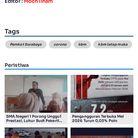
Editor :
Moch Ilham
Tags
Pemkot Surabaya
corona
kbm
kbm tatap muka
Peristiwa
SMA Negeri 1 Porong Unggul
Pengangguran Terbuka Mei
Prestasi, Luhur Budi Pekerti
2026 Turun 0,03% Poin
Undang Wali Murid dalam
Sosialisasi Program Sekolah