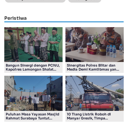
Peristiwa
Bangun Sinergi dengan PCNU,
Sinergitas Polres Blitar dan
Kapolres Lamongan Shalat
Media Demi Kamtibmas yang
Ashar Berjamaah Bersama
Kondusif
Pengurus
Puluhan Masa Yayasan Masjid
10 Tiang Listrik Roboh di
Rahmat Surabaya Tuntut
Manyar Gresik, Timpa
Pengembalian Tanah Wakaf di
Kendaraan Proyek dan
Pandigiling
Lumpuhkan Lalu Lintas