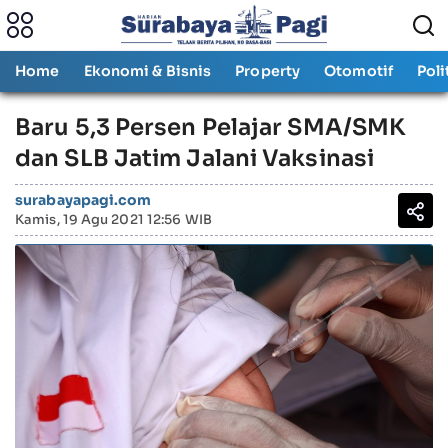
Home
Ekonomi & Bisnis
Property
Otomotif
Poli
Baru 5,3 Persen Pelajar SMA/SMK
dan SLB Jatim Jalani Vaksinasi
surabayapagi.com
Kamis, 19 Agu 2021 12:56 WIB