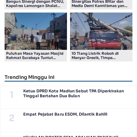
Bangun Sinergi dengan PCNU,
Sinergitas Polres Blitar dan
Kapolres Lamongan Shalat
Media Demi Kamtibmas yang
Ashar Berjamaah Bersama
Kondusif
Pengurus
Puluhan Masa Yayasan Masjid
10 Tiang Listrik Roboh di
Rahmat Surabaya Tuntut
Manyar Gresik, Timpa
Pengembalian Tanah Wakaf di
Kendaraan Proyek dan
Pandigiling
Lumpuhkan Lalu Lintas
Trending Minggu Ini
Ketua DPRD Kota Madiun Sebut TPA Diperkirakan
1
Tinggal Bertahan Dua Bulan
Empat Pejabat Baru ESDM, Dilantik Bahlil
2