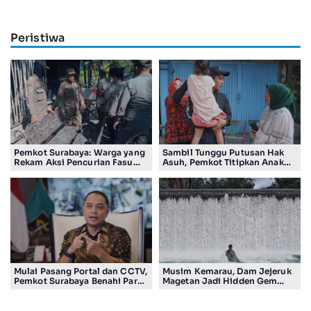
Peristiwa
Pemkot Surabaya: Warga yang
Sambil Tunggu Putusan Hak
Rekam Aksi Pencurian Fasum
Asuh, Pemkot Titipkan Anak
Bakal Dapat Insentif Rp300
Pasutri Viral ke Rumah
Ribu
Aman Kota Surabaya
Mulai Pasang Portal dan CCTV,
Musim Kemarau, Dam Jejeruk
Pemkot Surabaya Benahi Parkir
Magetan Jadi Hidden Gem
Makam Keputih
Gratis Bernuansa Alam