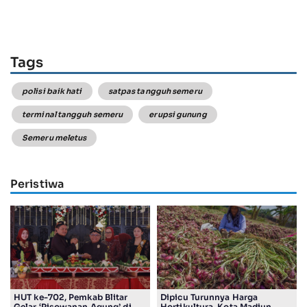
Tags
polisi baik hati
satpas tangguh semeru
terminal tangguh semeru
erupsi gunung
Semeru meletus
Peristiwa
HUT ke-702, Pemkab Blitar
Dipicu Turunnya Harga
Gelar ‘Pisowanan Agung’ di
Hortikultura, Kota Madiun