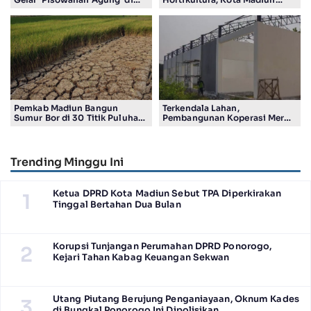
Pendopo Ronggo Hadi Negoro
Alami Deflasi 0,12 Persen
Pemkab Madiun Bangun
Terkendala Lahan,
Sumur Bor di 30 Titik Puluhan
Pembangunan Koperasi Merah
Desa Terancam Kekeringan
Putih di Madiun Baru Ada 4
Gerai
Trending Minggu Ini
Ketua DPRD Kota Madiun Sebut TPA Diperkirakan
1
Tinggal Bertahan Dua Bulan
Korupsi Tunjangan Perumahan DPRD Ponorogo,
2
Kejari Tahan Kabag Keuangan Sekwan
Utang Piutang Berujung Penganiayaan, Oknum Kades
3
di Bungkal Ponorogo Ini Dipolisikan