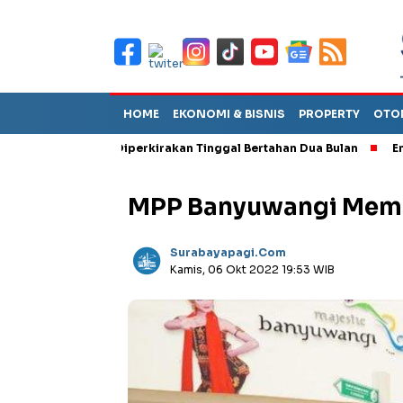
HOME
EKONOMI & BISNIS
PROPERTY
OTO
ebut TPA Diperkirakan Tinggal Bertahan Dua Bulan
Empat Pejab
MPP Banyuwangi Memb
Surabayapagi.com
Kamis, 06 Okt 2022 19:53 WIB