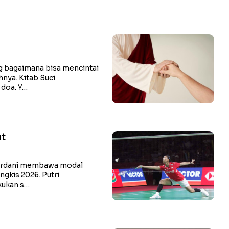
 bagaimana bisa mencintai
nya. Kitab Suci
 doa. Y…
at
ardani membawa modal
gkis 2026. Putri
kukan s…