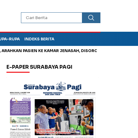
UPA-RUPA
INDEKS BERITA
N PASIEN KE KAMAR JENASAH, DISOROT
Jadi Otak Mark Up Tu
E-PAPER SURABAYA PAGI