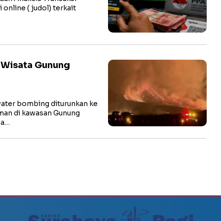
nline ( judol) terkait
 Wisata Gunung
ater bombing diturunkan ke
man di kawasan Gunung
ea…