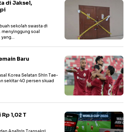
a di Jaksel,
pi
uah sekolah swasta di
), menyinggung soal
h yang…
Pemain Baru
al Korea Selatan Shin Tae-
 sekitar 40 persen skuad
 Rp 1,02 T
an Analisis Transaksi