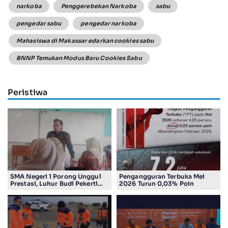
narkoba
Penggerebekan Narkoba
sabu
pengedar sabu
pengedar narkoba
Mahasiswa di Makassar edarkan cookies sabu
BNNP Temukan Modus Baru Cookies Sabu
Peristiwa
SMA Negeri 1 Porong Unggul
Pengangguran Terbuka Mei
Prestasi, Luhur Budi Pekerti
2026 Turun 0,03% Poin
Undang Wali Murid dalam
Sosialisasi Program Sekolah