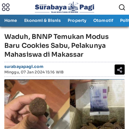
Home
Ekonomi & Bisnis
Property
Otomotif
Poli
Waduh, BNNP Temukan Modus
Baru Cookies Sabu, Pelakunya
Mahasiswa di Makassar
surabayapagi.com
Minggu, 07 Jan 2024 15:16 WIB