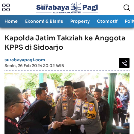
Home
Ekonomi & Bisnis
Property
Otomotif
Poli
Kapolda Jatim Takziah ke Anggota
KPPS di Sidoarjo
surabayapagi.com
Senin, 26 Feb 2024 20:02 WIB