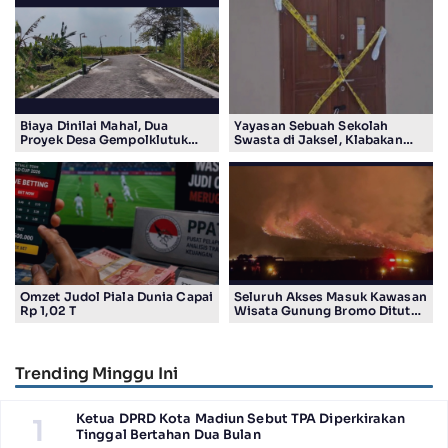
Biaya Dinilai Mahal, Dua
Yayasan Sebuah Sekolah
Proyek Desa Gempolklutuk
Swasta di Jaksel, Klabakan
Diduga Jadi Ajang Korupsi
Dituding Simpan Senpi
Omzet Judol Piala Dunia Capai
Seluruh Akses Masuk Kawasan
Rp 1,02 T
Wisata Gunung Bromo Ditutup
Total
Trending Minggu Ini
Ketua DPRD Kota Madiun Sebut TPA Diperkirakan
1
Tinggal Bertahan Dua Bulan