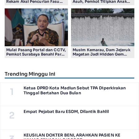
Rekam Aksi Pencurian Fasum
Asuh, Pemkot Titipkan Anak
Bakal Dapat Insentif Rp300
Pasutri Viral ke Rumah
Ribu
Aman Kota Surabaya
Mulai Pasang Portal dan CCTV,
Musim Kemarau, Dam Jejeruk
Pemkot Surabaya Benahi Parkir
Magetan Jadi Hidden Gem
Makam Keputih
Gratis Bernuansa Alam
Trending Minggu Ini
Ketua DPRD Kota Madiun Sebut TPA Diperkirakan
1
Tinggal Bertahan Dua Bulan
Empat Pejabat Baru ESDM, Dilantik Bahlil
2
KEUSILAN DOKTER BENI, ARAHKAN PASIEN KE
3