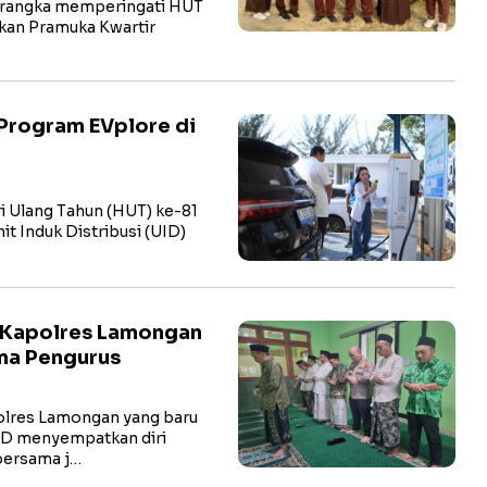
rangka memperingati HUT
kan Pramuka Kwartir
Program EVplore di
i Ulang Tahun (HUT) ke-81
t Induk Distribusi (UID)
 Kapolres Lamongan
ma Pengurus
res Lamongan yang baru
hD menyempatkan diri
bersama j…