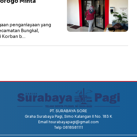
norogo Minta
aan penganiayaan yang
ecamatan Bungkal,
li Korban b…
PT. SURABAYA SORE
Graha Surabaya Pagi, Simo Kalangan II No. 183 K
Email
hsurabayapagi@gmail.com
Telp 0818581111