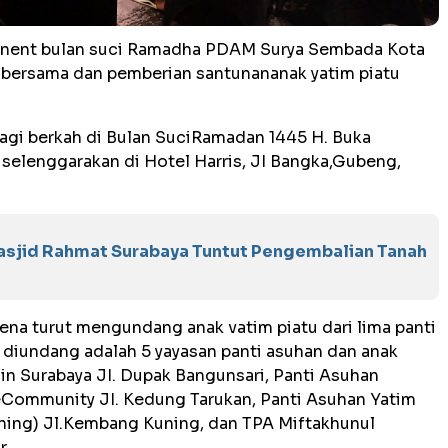
ent bulan suci Ramadha PDAM Surya Sembada Kota
 bersama dan pemberian santunananak yatim piatu
agi berkah di Bulan SuciRamadan 1445 H. Buka
iselenggarakan di Hotel Harris, JI Bangka,Gubeng,
asjid Rahmat Surabaya Tuntut Pengembalian Tanah
arena turut mengundang anak vatim piatu dari lima panti
 diundang adalah 5 yayasan panti asuhan dan anak
in Surabaya JI. Dupak Bangunsari, Panti Asuhan
eCommunity JI. Kedung Tarukan, Panti Asuhan Yatim
ing) Jl.Kembang Kuning, dan TPA Miftakhunul
..