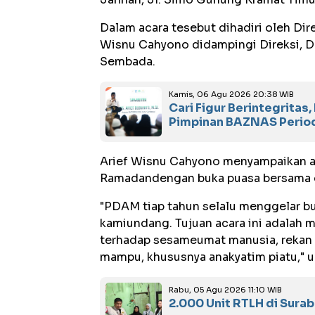
Dalam acara tesebut dihadiri oleh D
Wisnu Cahyono didampingi Direksi, 
Sembada.
Kamis, 06 Agu 2026 20:38 WIB
Cari Figur Berintegrita
Pimpinan BAZNAS Perio
Arief Wisnu Cahyono menyampaikan ac
Ramadandengan buka puasa bersama d
"PDAM tiap tahun selalu menggelar bu
kamiundang. Tujuan acara ini adalah 
terhadap sesameumat manusia, rekan k
mampu, khususnya anakyatim piatu," u
Rabu, 05 Agu 2026 11:10 WIB
2.000 Unit RTLH di Sura