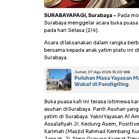
SURABAYAPAGI, Surabaya -
Pada mon
Surabaya menggelar acara buka puasa
pada hari Selasa (2/4).
Acara dilaksanakan dalam rangka berb
bersama kepada anak yatim piatu ini d
Surabaya.
Jumat, 07 Agu 2026 16:00 WIB
Puluhan Masa Yayasan M
Wakaf di Pandigiling
Buka puasa kali ini terasa istimewa k
asuhan diSurabaya. Panti Asuhan yang
yatim di Surabaya. YakniYayasan Al Am
Assalafiyah JI. Kedung Asem, Positiv
Karimah (Masjid Rahmad Kembang Kun
Jannah, JI. Simo Gunung Kramat Timur