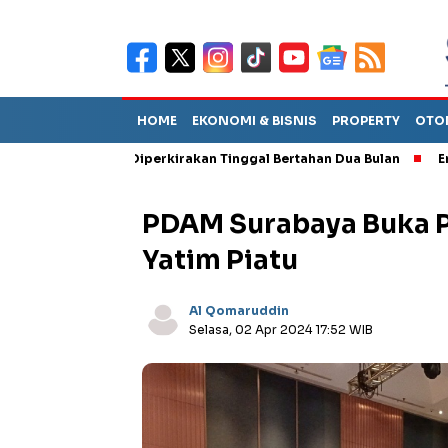
HOME
EKONOMI & BISNIS
PROPERTY
OTO
Sebut TPA Diperkirakan Tinggal Bertahan Dua Bulan
Empat Peja
PDAM Surabaya Buka 
Yatim Piatu
Al Qomaruddin
Selasa, 02 Apr 2024 17:52 WIB