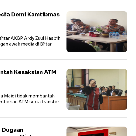
Media Demi Kamtibmas
litar AKBP Ardy Zuul Hasbih
ngan awak media di Blitar
antah Kesaksian ATM
a Maidi tidak membantah
pemberian ATM serta transfer
n Dugaan