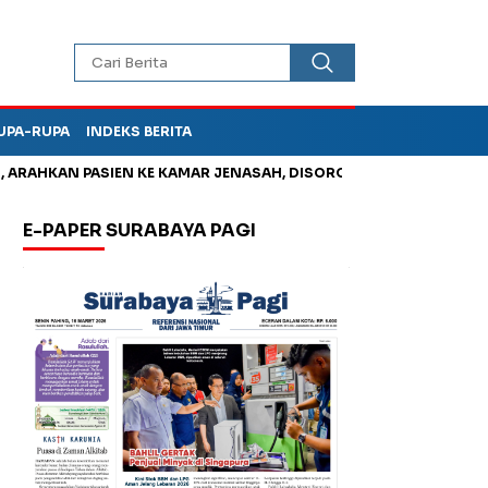
UPA-RUPA
INDEKS BERITA
AN PASIEN KE KAMAR JENASAH, DISOROT
Jadi Otak Mark Up Tu
E-PAPER SURABAYA PAGI