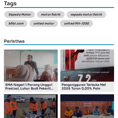
Tags
Sepeda Motor
motor listrik
sepeda motor listrik
blibi.com
united motor
united MX-1200
Peristiwa
SMA Negeri 1 Porong Unggul
Pengangguran Terbuka Mei
Prestasi, Luhur Budi Pekerti
2026 Turun 0,03% Poin
Undang Wali Murid dalam
Sosialisasi Program Sekolah