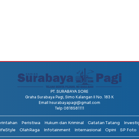
PT. SURABAYA SORE
Graha Surabaya Pagi, Simo Kalangan II No. 183 K
Email
hsurabayapagi@gmail.com
Telp 0818581111
erintahan
Peristiwa
Hukum dan Kriminal
Catatan Tatang
Investi
ifeStyle
OlahRaga
Infotainment
Internasional
Opini
SP Foto