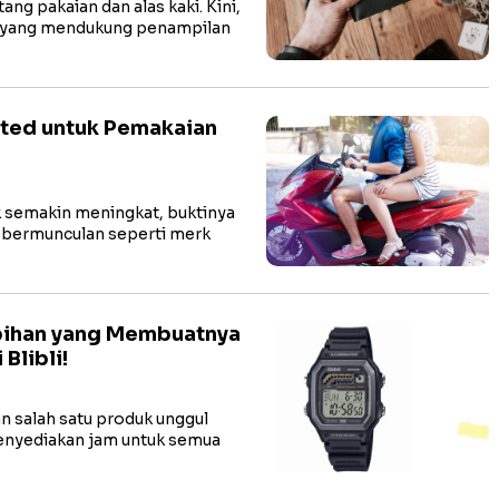
ng pakaian dan alas kaki. Kini,
n yang mendukung penampilan
ited untuk Pemakaian
k semakin meningkat, buktinya
k bermunculan seperti merk
bihan yang Membuatnya
Blibli!
n salah satu produk unggul
menyediakan jam untuk semua