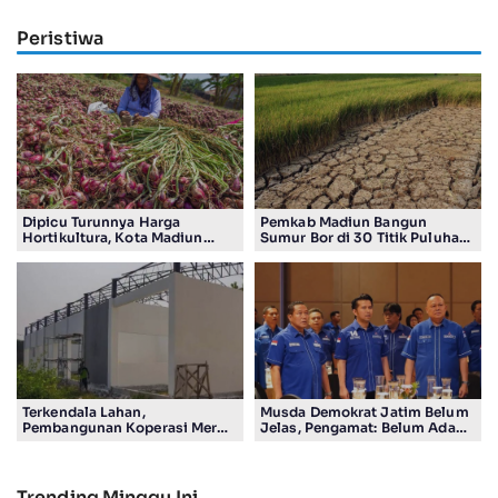
Peristiwa
Dipicu Turunnya Harga
Pemkab Madiun Bangun
Hortikultura, Kota Madiun
Sumur Bor di 30 Titik Puluhan
Alami Deflasi 0,12 Persen
Desa Terancam Kekeringan
Terkendala Lahan,
Musda Demokrat Jatim Belum
Pembangunan Koperasi Merah
Jelas, Pengamat: Belum Ada
Putih di Madiun Baru Ada 4
Jaminan Pengurus Saat Ini
Gerai
Aman dari Evaluasi DPP
Trending Minggu Ini