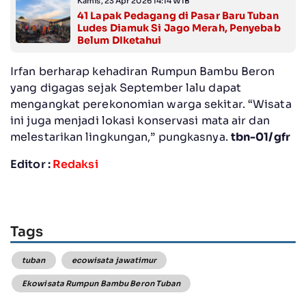
Kamis, 23 Apr 2026 14:14 WIB
41 Lapak Pedagang di Pasar Baru Tuban
Ludes Diamuk Si Jago Merah, Penyebab
Belum DIketahui
Irfan berharap kehadiran Rumpun Bambu Beron
yang digagas sejak September lalu dapat
mengangkat perekonomian warga sekitar. “Wisata
ini juga menjadi lokasi konservasi mata air dan
melestarikan lingkungan,” pungkasnya.
tbn-01/gfr
Editor :
Redaksi
Tags
tuban
ecowisata jawatimur
Ekowisata Rumpun Bambu Beron Tuban