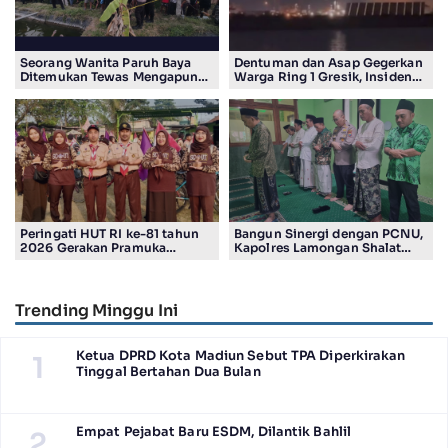
Seorang Wanita Paruh Baya
Dentuman dan Asap Gegerkan
Ditemukan Tewas Mengapung
Warga Ring 1 Gresik, Insiden
di Kolam Ikan Koi
Diduga Terjadi di Smelter PT
Smelting
Peringati HUT RI ke-81 tahun
Bangun Sinergi dengan PCNU,
2026 Gerakan Pramuka
Kapolres Lamongan Shalat
Kwartir Ranting Jabon, Gelar
Ashar Berjamaah Bersama
RALLY HIKING, Trophy bergilir
Pengurus
Camat Jabon
Trending Minggu Ini
Ketua DPRD Kota Madiun Sebut TPA Diperkirakan
1
Tinggal Bertahan Dua Bulan
Empat Pejabat Baru ESDM, Dilantik Bahlil
2