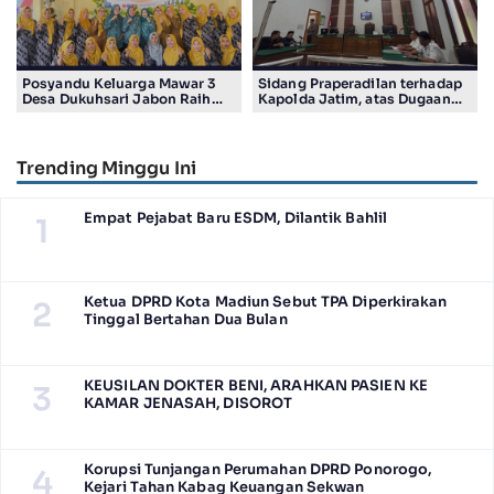
Posyandu Keluarga Mawar 3
Sidang Praperadilan terhadap
Desa Dukuhsari Jabon Raih
Kapolda Jatim, atas Dugaan
Juara Harapan 1 Lomba
Salah Tahan Pimred Surabaya
Posyandu Berprestasi Tingkat
Pagi Raditya M. Khadaffi
Jawa Timur 2026
Trending Minggu Ini
Empat Pejabat Baru ESDM, Dilantik Bahlil
1
Ketua DPRD Kota Madiun Sebut TPA Diperkirakan
2
Tinggal Bertahan Dua Bulan
KEUSILAN DOKTER BENI, ARAHKAN PASIEN KE
3
KAMAR JENASAH, DISOROT
Korupsi Tunjangan Perumahan DPRD Ponorogo,
4
Kejari Tahan Kabag Keuangan Sekwan