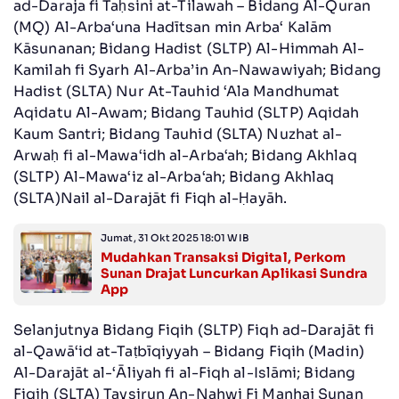
ad-Daraja fi Taḥsini at-Tilawah – Bidang Al-Quran
(MQ) Al-Arba‘una Hadītsan min Arba‘ Kalām
Kāsunanan; Bidang Hadist (SLTP) Al-Himmah Al-
Kamilah fi Syarh Al-Arba’in An-Nawawiyah; Bidang
Hadist (SLTA) Nur At-Tauhid ‘Ala Mandhumat
Aqidatu Al-Awam; Bidang Tauhid (SLTP) Aqidah
Kaum Santri; Bidang Tauhid (SLTA) Nuzhat al-
Arwaḥ fi al-Mawa‘idh al-Arba‘ah; Bidang Akhlaq
(SLTP) Al-Mawa‘iz al-Arba‘ah; Bidang Akhlaq
(SLTA)Nail al-Darajāt fi Fiqh al-Ḥayāh.
Jumat, 31 Okt 2025 18:01 WIB
Mudahkan Transaksi Digital, Perkom
Sunan Drajat Luncurkan Aplikasi Sundra
App
Selanjutnya Bidang Fiqih (SLTP) Fiqh ad-Darajāt fi
al-Qawā‘id at-Taṭbīqiyyah – Bidang Fiqih (Madin)
Al-Darajāt al-‘Āliyah fi al-Fiqh al-Islāmi; Bidang
Fiqih (SLTA) Taysirun An-Nahwi Fi Manhaj Sunan