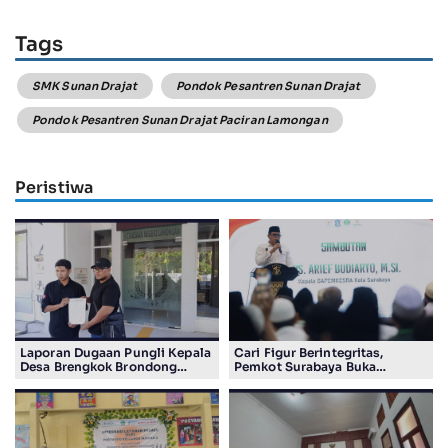
Tags
SMK Sunan Drajat
Pondok Pesantren Sunan Drajat
Pondok Pesantren Sunan Drajat Paciran Lamongan
Peristiwa
Laporan Dugaan Pungli Kepala
Cari Figur Berintegritas,
Desa Brengkok Brondong
Pemkot Surabaya Buka
Resmi Diterima Kejari
Pendaftaran Calon Pimpinan
Lamongan
BAZNAS Periode 2026–2031