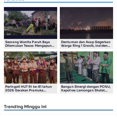
Seorang Wanita Paruh Baya
Dentuman dan Asap Gegerkan
Ditemukan Tewas Mengapung
Warga Ring 1 Gresik, Insiden
di Kolam Ikan Koi
Diduga Terjadi di Smelter PT
Smelting
Peringati HUT RI ke-81 tahun
Bangun Sinergi dengan PCNU,
2026 Gerakan Pramuka
Kapolres Lamongan Shalat
Kwartir Ranting Jabon, Gelar
Ashar Berjamaah Bersama
RALLY HIKING, Trophy bergilir
Pengurus
Camat Jabon
Trending Minggu Ini